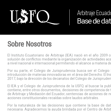
Arbitraje Ecuad
Base de dat
Sobre Nosotros
El Instituto Ecuatoriano de Arbitraje (IEA) nació en el año 2009
solución de conflictos mediante la organización de actividades ac
a nivel nacional e internacional permitiendo el alcance a materia de
Por su parte, el Colegio de Jurisprudencia busca ser el Colegio
introducción de materias innovadoras en el área del Derecho. El In
2017, bajo la dirección de los decanatos del Colegio de Jurisprudenc
El IEA y el Colegio de Jurisprudencia de la USFQ al buscar la pu
contiene, entre otros documentos, decisiones de competencia de tr
de Arbitraje y Mediación del Ecuador; sentencias de acciones de n
acciones constitucionales recaídas sobre laudos arbitrales.
Por la naturaleza de las decisiones que contiene la base de dat
necesaria. Agradecemos la ayuda brindada por el Centro de Arbit