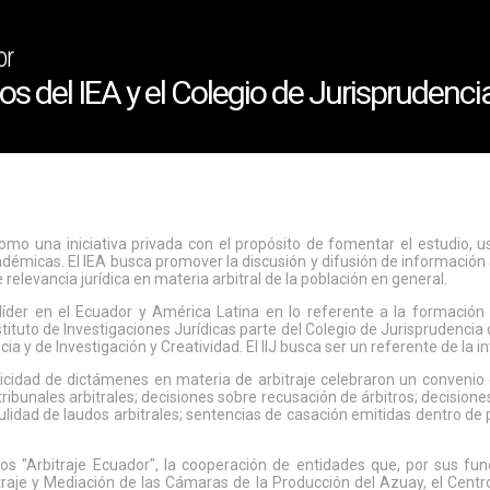
or
os del IEA y el Colegio de Jurisprudenci
 como una iniciativa privada con el propósito de fomentar el estudio
adémicas. El IEA busca promover la discusión y difusión de informació
 relevancia jurídica en materia arbitral de la población en general.
 líder en el Ecuador y América Latina en lo referente a la formación 
stituto de Investigaciones Jurídicas parte del Colegio de Jurisprudencia
ia y de Investigación y Creatividad. El IIJ busca ser un referente de la i
blicidad de dictámenes en materia de arbitraje celebraron un conveni
ibunales arbitrales; decisiones sobre recusación de árbitros; decisione
ulidad de laudos arbitrales; sentencias de casación emitidas dentro de 
os "Arbitraje Ecuador", la cooperación de entidades que, por sus func
raje y Mediación de las Cámaras de la Producción del Azuay, el Cent